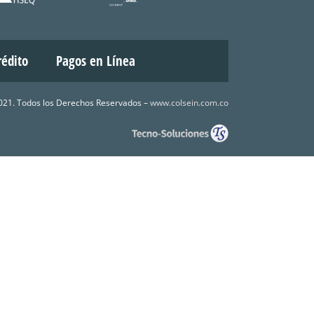
rédito
Pagos en Línea
21. Todos los Derechos Reservados –
www.colsein.com.co