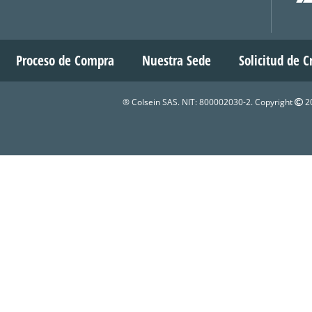
Proceso de Compra
Nuestra Sede
Solicitud de C
® Colsein SAS. NIT: 800002030-2. Copyright
20