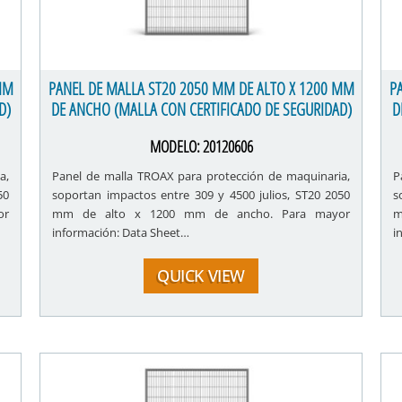
MM
PANEL DE MALLA ST20 2050 MM DE ALTO X 1200 MM
P
D)
DE ANCHO (MALLA CON CERTIFICADO DE SEGURIDAD)
D
MODELO:
20120606
a,
Panel de malla TROAX para protección de maquinaria,
P
50
soportan impactos entre 309 y 4500 julios, ST20 2050
s
or
mm de alto x 1200 mm de ancho. Para mayor
m
información: Data Sheet…
i
QUICK VIEW