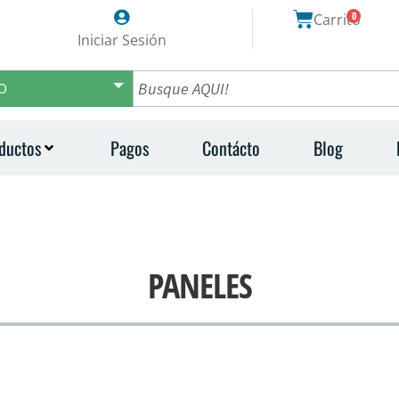
0
Carrito
Iniciar Sesión
O
ductos
Pagos
Contácto
Blog
PANELES