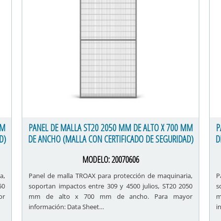
MM
PANEL DE MALLA ST20 2050 MM DE ALTO X 700 MM
P
D)
DE ANCHO (MALLA CON CERTIFICADO DE SEGURIDAD)
D
MODELO:
20070606
a,
Panel de malla TROAX para protección de maquinaria,
P
50
soportan impactos entre 309 y 4500 julios, ST20 2050
s
or
mm de alto x 700 mm de ancho. Para mayor
m
información: Data Sheet…
i