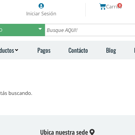
0
Carrito
Iniciar Sesión
O
ductos
Pagos
Contácto
Blog
stás buscando.
Ubica nuestra sede